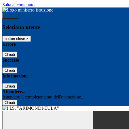
Salta al contenuto
Accedi
Seleziona utente
button close
×
Errore
Chiudi
Successo
Chiudi
Informazione
Chiudi
Attendere...
Attendere il completamento dell'operazione...
Chiudi