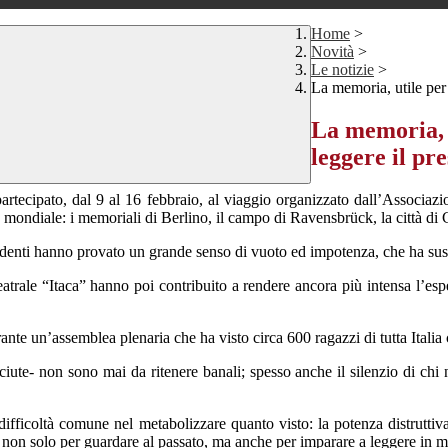
Home
>
Novità
>
Le notizie
>
La memoria, utile per
La memoria, 
leggere il pr
partecipato, dal 9 al 16 febbraio, al viaggio organizzato dall’Associaz
 mondiale: i memoriali di Berlino, il campo di Ravensbrück, la città di
tudenti hanno provato un grande senso di vuoto ed impotenza, che ha sus
eatrale “Itaca” hanno poi contribuito a rendere ancora più intensa l’esp
ante un’assemblea plenaria che ha visto circa 600 ragazzi di tutta Italia 
sciute- non sono mai da ritenere banali; spesso anche il silenzio di ch
difficoltà comune nel metabolizzare quanto visto: la potenza distruttiv
non solo per guardare al passato, ma anche per imparare a leggere in mo