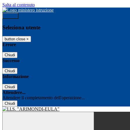
Salta al contenuto
Accedi
Seleziona utente
button close
×
Errore
Chiudi
Successo
Chiudi
Informazione
Chiudi
Attendere...
Attendere il completamento dell'operazione...
Chiudi