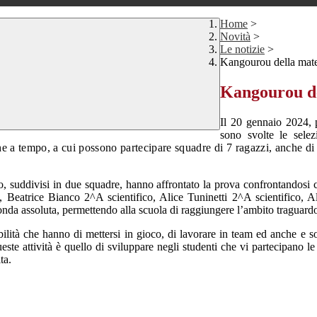
Home
>
Novità
>
Le notizie
>
Kangourou della mate
Kangourou de
Il 20 gennaio 2024, p
sono svolte le sel
 a tempo, a cui possono partecipare squadre di 7 ragazzi, anche di 
to, suddivisi in due squadre, hanno affrontato la prova confrontandosi
o, Beatrice Bianco 2^A scientifico, Alice Tuninetti 2^A scientifico, 
onda assoluta,
permettendo alla scuola di raggiungere l’ambito traguardo
bilità che hanno di mettersi in gioco, di lavorare in team ed anche e so
e attività è quello di sviluppare negli studenti che vi partecipano le 
ta.