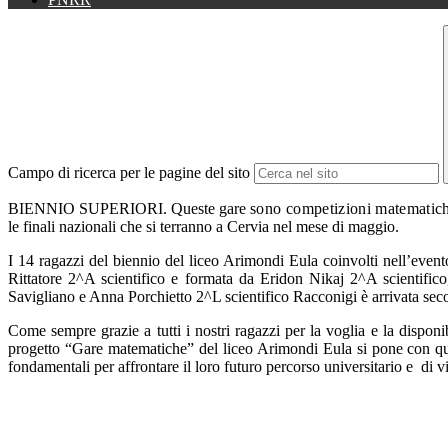
Campo di ricerca per le pagine del sito
BIENNIO SUPERIORI. Queste gare
sono competizioni matematiche
le finali nazionali che si terranno a Cervia nel mese di maggio.
I 14 ragazzi del biennio del liceo Arimondi Eula coinvolti nell’even
Rittatore 2^A scientifico e formata da Eridon Nikaj 2^A scientific
Savigliano e
Anna Porchietto 2^L
scientifico Racconigi
è arrivata sec
Come sempre grazie a tutti i nostri ragazzi per la voglia e la disponi
progetto “Gare matematiche” del liceo Arimondi Eula si pone con quest
fondamentali per affrontare il loro futuro percorso universitario e
di vi