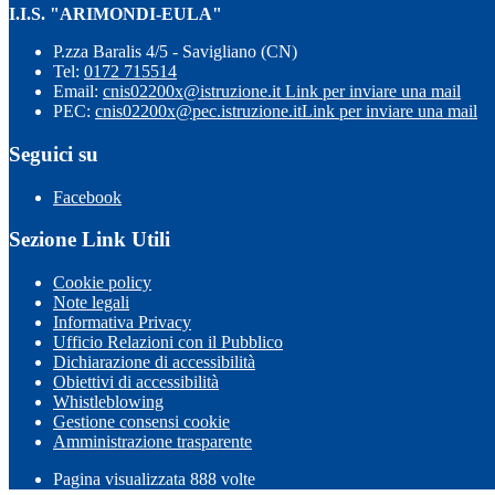
I.I.S. "ARIMONDI-EULA"
P.zza Baralis 4/5 - Savigliano (CN)
Tel:
0172 715514
Email:
cnis02200x@istruzione.it
Link per inviare una mail
PEC:
cnis02200x@pec.istruzione.it
Link per inviare una mail
Seguici su
Facebook
Sezione Link Utili
Cookie policy
Note legali
Informativa Privacy
Ufficio Relazioni con il Pubblico
Dichiarazione di accessibilità
Obiettivi di accessibilità
Whistleblowing
Gestione consensi cookie
Amministrazione trasparente
Pagina visualizzata
888
volte