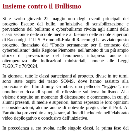
Insieme contro il Bullismo
Si è svolto giovedì 22 maggio uno degli eventi principali del
progetto
Escape dal bullo
, un’iniziativa di sensibilizzazione e
prevenzione del bullismo e cyberbullismo rivolta agli alunni delle
classi seconde delle scuole medie e al biennio delle scuole superiori
di Racconigi. L’I.I.S. Arimondi-Eula di Racconigi ha avviato questo
progetto, finanziato dal “Fondo permanente per il contrasto del
cyberbullismo” della Regione Piemonte, nell’ambito di un più ampio
sforzo di prevenzione del fenomeno, intrapreso anche in
ottemperanza alle indicazioni ministeriali, nonché alle Leggi
71/2017 e 70/2024.
In giornata, tutte le classi partecipanti al progetto, divise in tre turni,
sono state ospiti del teatro SOMS, dove hanno assistito alla
proiezione del film
Jimmy Grimble
, una pellicola “leggera”, ma
nondimeno ricca di spunti di riflessione sul tema bullismo. Alla
visione è seguito un momento di discussione e commento, in cui gli
alunni presenti, di medie e superiori, hanno espresso le loro opinioni
e considerazioni, alcune anche di notevole pregio, che il Prof. A.
Farotto ha provveduto a registrare, al fine di includerle nell’elaborato
video riepilogativo e conclusivo dell’iniziativa.
In precedenza si era svolta, nelle singole classi, la prima fase del