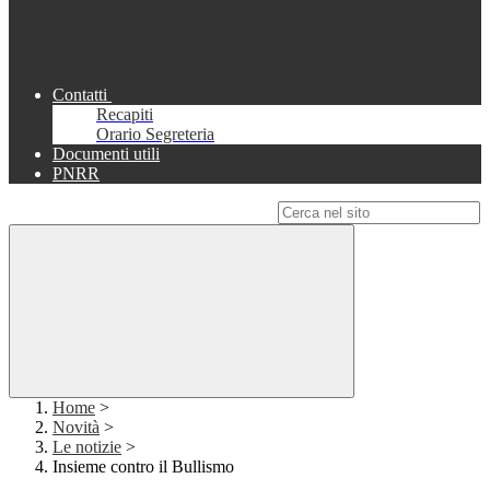
Contatti
Recapiti
Orario Segreteria
Documenti utili
PNRR
Campo di ricerca per le pagine del sito
Home
>
Novità
>
Le notizie
>
Insieme contro il Bullismo