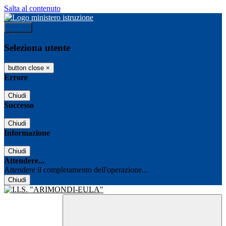
Salta al contenuto
Accedi
Seleziona utente
button close
×
Errore
Chiudi
Successo
Chiudi
Informazione
Chiudi
Attendere...
Attendere il completamento dell'operazione...
Chiudi