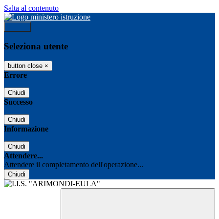
Salta al contenuto
Accedi
Seleziona utente
button close
×
Errore
Chiudi
Successo
Chiudi
Informazione
Chiudi
Attendere...
Attendere il completamento dell'operazione...
Chiudi