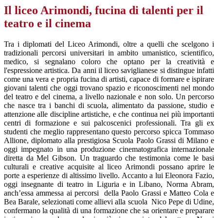
Il liceo Arimondi, fucina di talenti per il
teatro e il cinema
Tra i diplomati del Liceo Arimondi, oltre a quelli che scelgono i
tradizionali percorsi universitari in ambito umanistico, scientifico,
medico, si segnalano coloro che optano per la creatività e
l'espressione artistica. Da anni il liceo saviglianese si distingue infatti
come una vera e propria fucina di artisti, capace di formare e ispirare
giovani talenti che oggi trovano spazio e riconoscimenti nel mondo
del teatro e del cinema, a livello nazionale e non solo. Un percorso
che nasce tra i banchi di scuola, alimentato da passione, studio e
attenzione alle discipline artistiche, e che continua nei più importanti
centri di formazione e sui palcoscenici professionali. Tra gli ex
studenti che meglio rappresentano questo percorso spicca Tommaso
Allione, diplomato alla prestigiosa Scuola Paolo Grassi di Milano e
oggi impegnato in una produzione cinematografica internazionale
diretta da Mel Gibson. Un traguardo che testimonia come le basi
culturali e creative acquisite al liceo Arimondi possano aprire le
porte a esperienze di altissimo livello. Accanto a lui Eleonora Fazio,
oggi insegnante di teatro in Liguria e in Libano, Norma Abram,
anch’essa ammessa ai percorsi
della Paolo Grassi e Matteo Cola e
Bea Barale, selezionati come allievi alla scuola
Nico Pepe di Udine,
confermano la qualità di una formazione che sa orientare e preparare