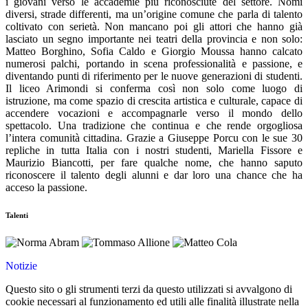
i giovani verso le accademie più riconosciute del settore. Nomi
diversi, strade differenti, ma un’origine comune che parla di talento
coltivato con serietà. Non mancano poi gli attori che hanno già
lasciato un segno importante nei teatri della provincia e non solo:
Matteo Borghino, Sofia Caldo e Giorgio Moussa hanno calcato
numerosi palchi, portando in scena professionalità e passione, e
diventando punti di riferimento per le nuove generazioni di studenti.
Il liceo Arimondi si conferma così non solo come luogo di
istruzione, ma come spazio di crescita artistica e culturale, capace di
accendere vocazioni e accompagnarle verso il mondo dello
spettacolo. Una tradizione che continua e che rende orgogliosa
l’intera comunità cittadina. Grazie a Giuseppe Porcu con le sue 30
repliche in tutta Italia con i nostri studenti, Mariella Fissore e
Maurizio Biancotti, per fare qualche nome, che hanno saputo
riconoscere il talento degli alunni e dar loro una chance che ha
acceso la passione.
Talenti
Notizie
Questo sito o gli strumenti terzi da questo utilizzati si avvalgono di
cookie necessari al funzionamento ed utili alle finalità illustrate nella