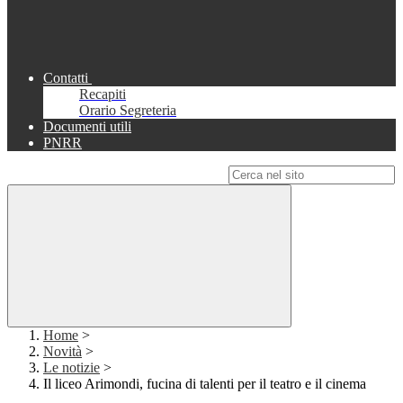
Contatti
Recapiti
Orario Segreteria
Documenti utili
PNRR
Campo di ricerca per le pagine del sito
Home
>
Novità
>
Le notizie
>
Il liceo Arimondi, fucina di talenti per il teatro e il cinema