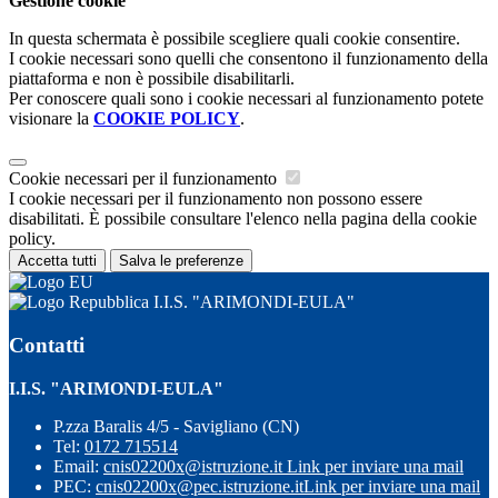
Gestione cookie
In questa schermata è possibile scegliere quali cookie consentire.
I cookie necessari sono quelli che consentono il funzionamento della
piattaforma e non è possibile disabilitarli.
Per conoscere quali sono i cookie necessari al funzionamento potete
visionare la
COOKIE POLICY
.
Cookie necessari per il funzionamento
I cookie necessari per il funzionamento non possono essere
disabilitati. È possibile consultare l'elenco nella pagina della cookie
policy.
Accetta tutti
Salva le preferenze
I.I.S. "ARIMONDI-EULA"
Contatti
I.I.S. "ARIMONDI-EULA"
P.zza Baralis 4/5 - Savigliano (CN)
Tel:
0172 715514
Email:
cnis02200x@istruzione.it
Link per inviare una mail
PEC:
cnis02200x@pec.istruzione.it
Link per inviare una mail