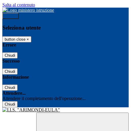
Salta al contenuto
Accedi
Seleziona utente
button close
×
Errore
Chiudi
Successo
Chiudi
Informazione
Chiudi
Attendere...
Attendere il completamento dell'operazione...
Chiudi