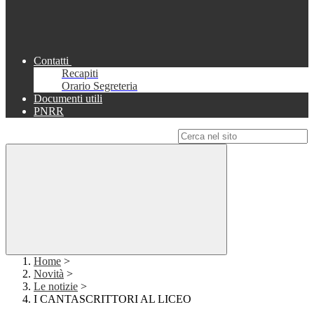
Contatti
Recapiti
Orario Segreteria
Documenti utili
PNRR
Campo di ricerca per le pagine del sito
Home
>
Novità
>
Le notizie
>
I CANTASCRITTORI AL LICEO