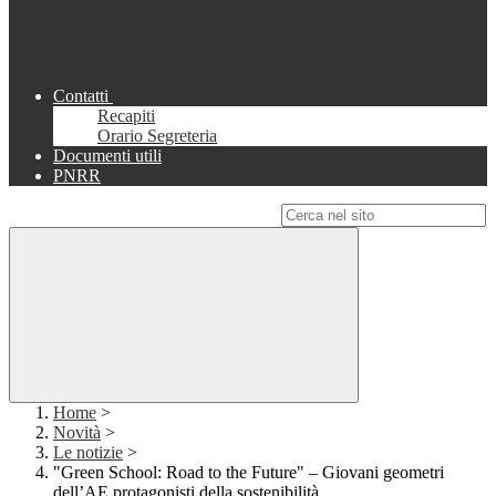
Contatti
Recapiti
Orario Segreteria
Documenti utili
PNRR
Campo di ricerca per le pagine del sito
Home
>
Novità
>
Le notizie
>
"Green School: Road to the Future" – Giovani geometri
dell’AE protagonisti della sostenibilità