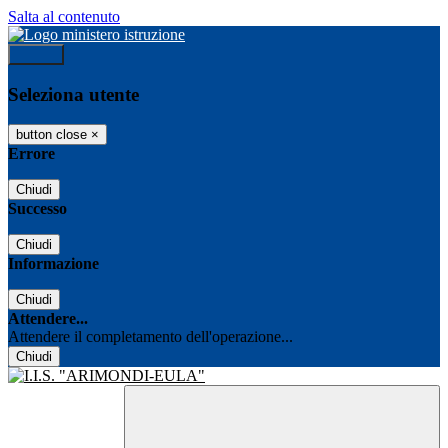
Salta al contenuto
Accedi
Seleziona utente
button close
×
Errore
Chiudi
Successo
Chiudi
Informazione
Chiudi
Attendere...
Attendere il completamento dell'operazione...
Chiudi