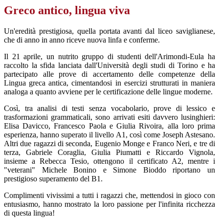
Greco antico, lingua viva
Un'eredità prestigiosa, quella portata avanti dal liceo saviglianese,
che di anno in anno riceve nuova linfa e conferme.
Il 21 aprile, un nutrito gruppo di studenti dell'Arimondi-Eula ha
raccolto la sfida lanciata dall'Università degli studi di Torino e ha
partecipato alle prove di accertamento delle competenze della
Lingua greca antica, cimentandosi in esercizi strutturati in maniera
analoga a quanto avviene per le certificazione delle lingue moderne.
Così, tra analisi di testi senza vocabolario, prove di lessico e
trasformazioni grammaticali, sono arrivati esiti davvero lusinghieri:
Elisa Davicco, Francesco Paola e Giulia Rivoira, alla loro prima
esperienza, hanno superato il livello A1, così come Joseph Astesano.
Altri due ragazzi di seconda, Eugenio Monge e Franco Neri, e tre di
terza, Gabriele Coraglia, Giulia Piumatti e Riccardo Vignola,
insieme a Rebecca Tesio, ottengono il certificato A2, mentre i
"veterani" Michele Bonino e Simone Bioddo riportano un
prestigioso superamento del B1.
Complimenti vivissimi a tutti i ragazzi che, mettendosi in gioco con
entusiasmo, hanno mostrato la loro passione per l'infinita ricchezza
di questa lingua!