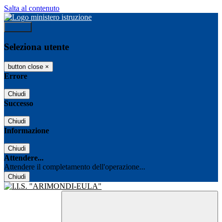
Salta al contenuto
Accedi
Seleziona utente
button close
×
Errore
Chiudi
Successo
Chiudi
Informazione
Chiudi
Attendere...
Attendere il completamento dell'operazione...
Chiudi