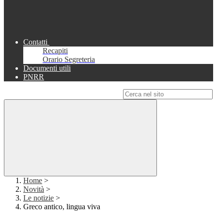
Contatti
Recapiti
Orario Segreteria
Documenti utili
PNRR
Campo di ricerca per le pagine del sito
Home
>
Novità
>
Le notizie
>
Greco antico, lingua viva