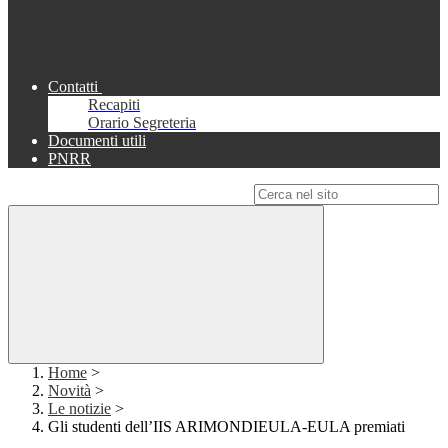
Contatti
Recapiti
Orario Segreteria
Documenti utili
PNRR
Campo di ricerca per le pagine del sito
Home
>
Novità
>
Le notizie
>
Gli studenti dell’IIS ARIMONDIEULA-EULA premiati