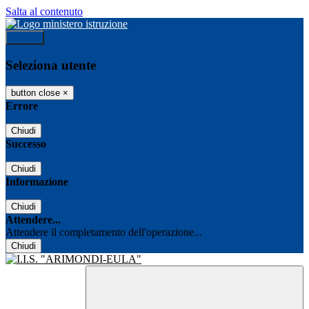
Salta al contenuto
Accedi
Seleziona utente
button close
×
Errore
Chiudi
Successo
Chiudi
Informazione
Chiudi
Attendere...
Attendere il completamento dell'operazione...
Chiudi