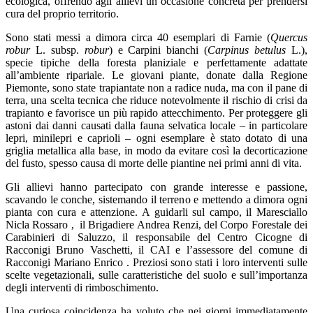
ecologica, offrendo agli allievi un’occasione concreta per prendersi
cura del proprio territorio.
Sono stati messi a dimora circa 40 esemplari di Farnie (
Quercus
robur
L. subsp.
robur
) e Carpini bianchi (
Carpinus betulus
L.),
specie tipiche della foresta planiziale e perfettamente adattate
all’ambiente ripariale. Le giovani piante, donate dalla Regione
Piemonte, sono state trapiantate non a radice nuda, ma con il pane di
terra, una scelta tecnica che riduce notevolmente il rischio di crisi da
trapianto e favorisce un più rapido attecchimento. Per proteggere gli
astoni dai danni causati dalla fauna selvatica locale – in particolare
lepri, minilepri e caprioli – ogni esemplare è stato dotato di una
griglia metallica alla base, in modo da evitare così la decorticazione
del fusto, spesso causa di morte delle piantine nei primi anni di vita.
Gli allievi hanno partecipato con grande interesse e passione,
scavando le conche, sistemando il terreno e mettendo a dimora ogni
pianta con cura e attenzione. A guidarli sul campo, il Maresciallo
Nicla Rossaro ,
il Brigadiere Andrea Renzi, del Corpo Forestale dei
Carabinieri di Saluzzo, il responsabile del Centro Cicogne di
Racconigi Bruno Vaschetti, il CAI e l’assessore del comune di
Racconigi Mariano Enrico . Preziosi sono stati i loro interventi sulle
scelte vegetazionali, sulle caratteristiche del suolo e sull’importanza
degli interventi di rimboschimento.
Una curiosa coincidenza ha voluto che nei giorni immediatamente