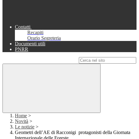
Contatti
Recapiti
Orario Segreteria
Documenti utili
PNRR
Campo di ricerca per le pagine del sito
Home
>
Novità
>
Le notizie
>
Geometri dell’AE di Racconigi protagonisti della Giornata
Internazionale delle Foreste