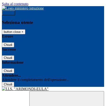
Salta al contenuto
Accedi
Seleziona utente
button close
×
Errore
Chiudi
Successo
Chiudi
Informazione
Chiudi
Attendere...
Attendere il completamento dell'operazione...
Chiudi