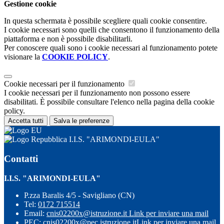
Gestione cookie
In questa schermata è possibile scegliere quali cookie consentire.
I cookie necessari sono quelli che consentono il funzionamento della
piattaforma e non è possibile disabilitarli.
Per conoscere quali sono i cookie necessari al funzionamento potete
visionare la
COOKIE POLICY
.
Cookie necessari per il funzionamento
I cookie necessari per il funzionamento non possono essere
disabilitati. È possibile consultare l'elenco nella pagina della cookie
policy.
Accetta tutti
Salva le preferenze
I.I.S. "ARIMONDI-EULA"
Contatti
I.I.S. "ARIMONDI-EULA"
P.zza Baralis 4/5 - Savigliano (CN)
Tel:
0172 715514
Email:
cnis02200x@istruzione.it
Link per inviare una mail
PEC:
cnis02200x@pec.istruzione.it
Link per inviare una mail