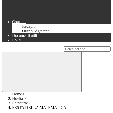
Contatti
Recapiti
Orario Segreteria
Documenti utili
PNRR
Campo di ricerca per le pagine del sito
Home
>
Novità
>
Le notizie
>
FESTA DELLA MATEMATICA