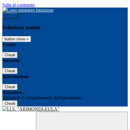
Salta al contenuto
Accedi
Seleziona utente
button close
×
Errore
Chiudi
Successo
Chiudi
Informazione
Chiudi
Attendere...
Attendere il completamento dell'operazione...
Chiudi