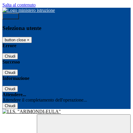
Salta al contenuto
Accedi
Seleziona utente
button close
×
Errore
Chiudi
Successo
Chiudi
Informazione
Chiudi
Attendere...
Attendere il completamento dell'operazione...
Chiudi