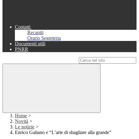
Contatti
Recapiti
Orario Segreteria
Documenti utili
PNRR
Campo di ricerca per le pagine del sito
Home
>
Novità
>
Le notizie
>
Enrico Galiano e “L’arte di sbagliare alla grande”