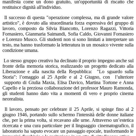
manifesta come un dono gratuito, un'opportunità di riscatto che
restituisce dignità all'individuo.
Il successo di questa "operazione complessa, ma di grande valore
artistico", è dovuto alla straordinaria forza espressiva del gruppo di
lavoro, composto da Silvia Biancotto, Lorenzo Ragazzi, Vittoria
Fornasiero, Gianmaria Saimandi, Sofia Caldo, Giovanni Fornasiero
e Lorenzo Musco. Gli studenti non si sono limitati a interpretare un
testo, ma hanno trasformato la letteratura in un mosaico vivente sulla
condizione umana.
Lo stesso gruppo creativo ha declinato il proprio impegno anche sul
fronte della memoria storica, realizzando un progetto dedicato alla
Liberazione e alla nascita della Repubblica
:
"Lo sguardo sulla
Storia": l’omaggio al 25 Aprile e al 2 Giugno
, c
on
l’ulteriore
supporto di Giulia Maxia, Elisa Davico, Martina Tortone e Anna
Capello e la preziosa collaborazione del professor Mauro Ramonda,
gli studenti hanno dato vita a momenti di vero e proprio cinema
neorealista.
Il lavoro, pensato per celebrare il 25 Aprile, si spinge fino al 2
giugno 1946, portando sullo schermo l'intensità delle donne italiane
che, per la prima volta, si recavano alle urne. Attraverso un’estetica
ricercata e una cura particolare per il linguaggio cinematografico, il
laboratorio ha saputo evocare un passaggio epocale, trasformando le