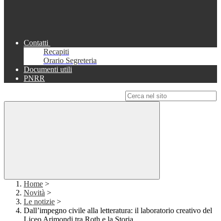
Contatti
Recapiti
Orario Segreteria
Documenti utili
PNRR
Campo di ricerca per le pagine del sito
Home
>
Novità
>
Le notizie
>
Dall’impegno civile alla letteratura: il laboratorio creativo del
Liceo Arimondi tra Roth e la Storia