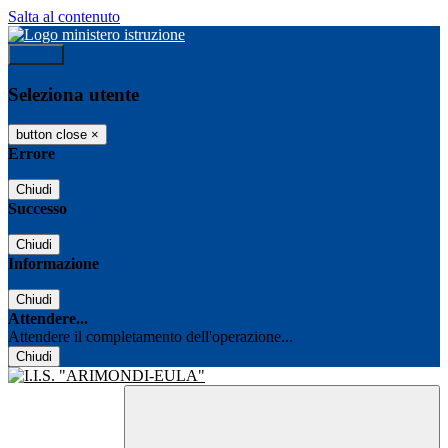
Salta al contenuto
Accedi
Seleziona utente
button close
×
Errore
Chiudi
Successo
Chiudi
Informazione
Chiudi
Attendere...
Attendere il completamento dell'operazione...
Chiudi