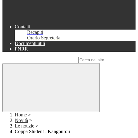
Contatti
Recapiti
Orario Segreteria
Documenti utili
PNRR
Campo di ricerca per le pagine del sito
Home
>
Novità
>
Le notizie
>
Coppa Student - Kangourou