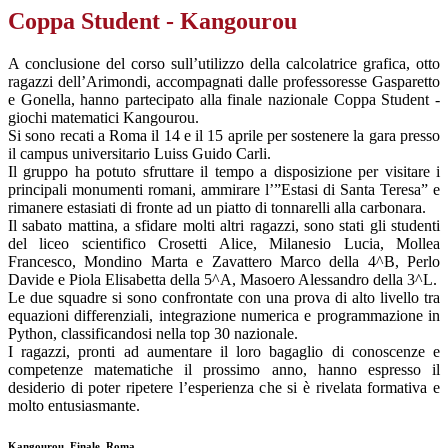
Coppa Student - Kangourou
A conclusione del corso sull’utilizzo della calcolatrice grafica, otto
ragazzi dell’Arimondi, accompagnati dalle professoresse Gasparetto
e Gonella, hanno partecipato alla finale nazionale Coppa Student -
giochi matematici Kangourou.
Si sono recati a Roma il 14 e il 15 aprile per sostenere la gara presso
il campus universitario Luiss Guido Carli.
Il gruppo ha potuto sfruttare il tempo a disposizione per visitare i
principali monumenti romani, ammirare l’”Estasi di Santa Teresa” e
rimanere estasiati di fronte ad un piatto di tonnarelli alla carbonara.
Il sabato mattina, a sfidare molti altri ragazzi, sono stati gli studenti
del liceo scientifico Crosetti Alice, Milanesio Lucia, Mollea
Francesco, Mondino Marta e Zavattero Marco della 4^B, Perlo
Davide e Piola Elisabetta della 5^A, Masoero Alessandro della 3^L.
Le due squadre si sono confrontate con una prova di alto livello tra
equazioni differenziali, integrazione numerica e programmazione in
Python, classificandosi nella top 30 nazionale.
I ragazzi, pronti ad aumentare il loro bagaglio di conoscenze e
competenze matematiche il prossimo anno, hanno espresso il
desiderio di poter ripetere l’esperienza che si è rivelata formativa e
molto entusiasmante.
Kangourou_Finale_Roma