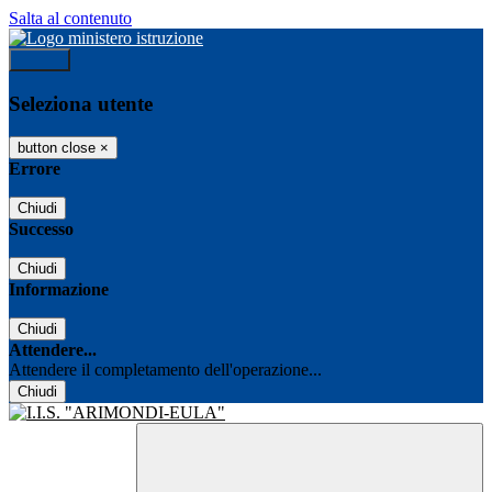
Salta al contenuto
Accedi
Seleziona utente
button close
×
Errore
Chiudi
Successo
Chiudi
Informazione
Chiudi
Attendere...
Attendere il completamento dell'operazione...
Chiudi