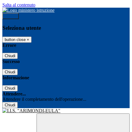
Salta al contenuto
Accedi
Seleziona utente
button close
×
Errore
Chiudi
Successo
Chiudi
Informazione
Chiudi
Attendere...
Attendere il completamento dell'operazione...
Chiudi