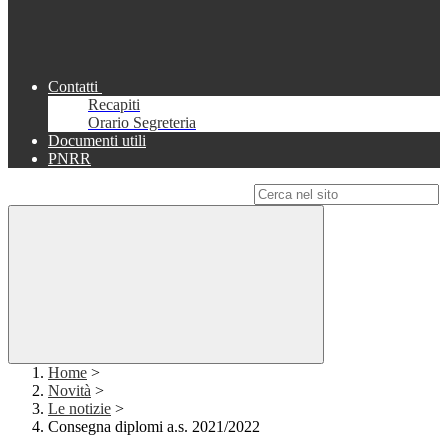
Contatti
Recapiti
Orario Segreteria
Documenti utili
PNRR
Campo di ricerca per le pagine del sito
Home
>
Novità
>
Le notizie
>
Consegna diplomi a.s. 2021/2022