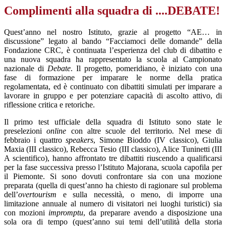
Complimenti alla squadra di ....DEBATE!
Quest’anno nel nostro Istituto, grazie al progetto “AE… in
discussione” legato al bando “Facciamoci delle domande” della
Fondazione CRC, è continuata l’esperienza del club di dibattito e
una nuova squadra ha rappresentato la scuola al Campionato
nazionale di
Debate
. Il progetto, pomeridiano, è iniziato con una
fase di formazione per imparare le norme della pratica
regolamentata, ed è continuato con dibattiti simulati per imparare a
lavorare in gruppo e per potenziare capacità di ascolto attivo, di
riflessione critica e retoriche.
Il primo test ufficiale della squadra di Istituto sono state le
preselezioni
online
con altre scuole del territorio
.
Nel mese di
febbraio i quattro
speakers
, Simone Bioddo (IV classico), Giulia
Maxia (III classico), Rebecca Tesio (III classico), Alice Tuninetti (III
A scientifico), hanno affrontato tre dibattiti riuscendo a qualificarsi
per la fase successiva presso l’Istituto Majorana, scuola capofila per
il Piemonte. Si sono dovuti confrontare sia con una mozione
preparata (quella di quest’anno ha chiesto di ragionare sul problema
dell’
overtourism
e sulla necessità, o meno, di imporre una
limitazione annuale al numero di visitatori nei luoghi turistici) sia
con mozioni
impromptu
, da preparare avendo a disposizione una
sola ora di tempo (quest’anno sui temi dell’utilità della storia