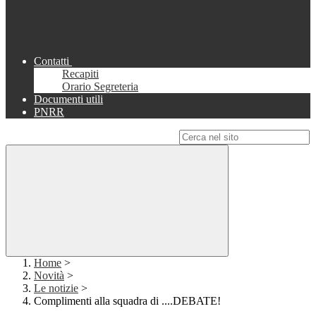
Contatti
Recapiti
Orario Segreteria
Documenti utili
PNRR
Campo di ricerca per le pagine del sito
Home
>
Novità
>
Le notizie
>
Complimenti alla squadra di ....DEBATE!