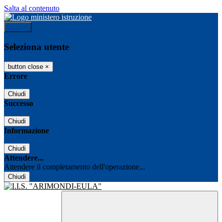
Salta al contenuto
Accedi
Seleziona utente
button close
×
Errore
Chiudi
Successo
Chiudi
Informazione
Chiudi
Attendere...
Attendere il completamento dell'operazione...
Chiudi