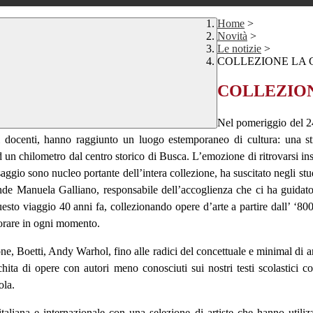
Home
>
Novità
>
Le notizie
>
COLLEZIONE LA 
COLLEZION
Nel pomeriggio del 24 
 docenti, hanno raggiunto un luogo estemporaneo di cultura: una str
 un chilometro dal centro storico di Busca. L’emozione di ritrovarsi ins
saggio sono nucleo portante dell’intera collezione, ha suscitato negli stu
ende Manuela Galliano, responsabile dell’accoglienza che ci ha guidato
o viaggio 40 anni fa, collezionando opere d’arte a partire dall’ ‘800 fi
aporare in ogni momento.
one, Boetti,
Andy Warhol, fino alle radici del
concettuale e minimal di a
cchita di opere con autori meno conosciuti sui nostri testi scolasti
ola.
taliana e internazionale con una selezione di artiste che hanno utili