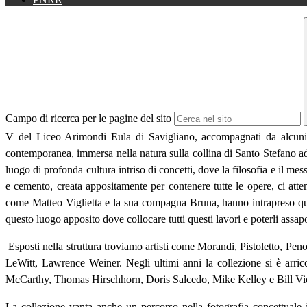
Campo di ricerca per le pagine del sito
V
del Liceo Arimondi Eula di Savigliano,
accompagnati da alcuni
contemporanea, immersa nella natura sulla collina di Santo Stefano ad
luogo di profonda cultura intriso di concetti, dove la filosofia e il mes
e cemento, creata appositamente per contenere tutte le opere, ci att
come Matteo Viglietta e la sua compagna Bruna, hanno intrapreso quest
questo luogo apposito dove collocare tutti questi lavori e poterli ass
Esposti nella struttura troviamo artisti come Morandi, Pistoletto, Pen
LeWitt, Lawrence Weiner. Negli ultimi anni la collezione si è arri
McCarthy, Thomas Hirschhorn, Doris Salcedo, Mike Kelley e Bill Vi
La collezione vanta anche un percorso nella fotografia concettuale i