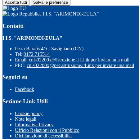
Accetta tutti
Salva le preferenze
I.I.S. "ARIMONDI-EULA"
Contatti
I.I.S. "ARIMONDI-EULA"
P.zza Baralis 4/5 - Savigliano (CN)
Tel:
0172 715514
Email:
cnis02200x@istruzione.it
Link per inviare una mail
PEC:
cnis02200x@pec.istruzione.it
Link per inviare una mail
Seguici su
Facebook
Sezione Link Utili
Cookie policy
Note legali
Informativa Privacy
Ufficio Relazioni con il Pubblico
Dichiarazione di accessibilità