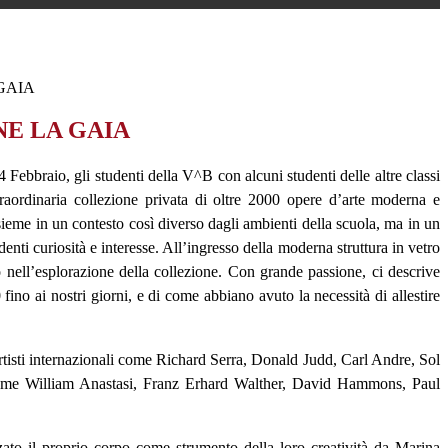
GAIA
E LA GAIA
Febbraio, gli studenti della V^B con alcuni studenti delle altre classi
aordinaria collezione privata di oltre 2000 opere d’arte moderna e
ieme in un contesto così diverso dagli ambienti della scuola, ma in un
denti curiosità e interesse. All’ingresso della moderna struttura in vetro
 nell’esplorazione della collezione. Con grande passione, ci descrive
no ai nostri giorni, e di come abbiano avuto la necessità di allestire
rtisti internazionali come Richard Serra, Donald Judd, Carl Andre, Sol
ci come William Anastasi, Franz Erhard Walther, David Hammons, Paul
zzato il proprio corpo come strumento della loro creatività da Marina