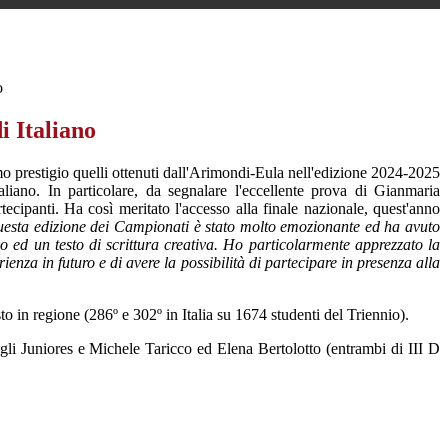
o
i Italiano
mo prestigio quelli ottenuti dall'Arimondi-Eula nell'edizione 2024-2025
aliano. In particolare, da segnalare l'eccellente prova di Gianmaria
rtecipanti. Ha così meritato l'accesso alla finale nazionale, quest'anno
uesta edizione dei Campionati è stato molto emozionante ed ha avuto
vo ed un testo di scrittura creativa. Ho particolarmente apprezzato la
nza in futuro e di avere la possibilità di partecipare in presenza alla
 in regione (286º e 302º in Italia su 1674 studenti del Triennio).
 gli Juniores e Michele Taricco ed Elena Bertolotto (entrambi di III D