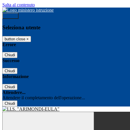
Salta al contenuto
Accedi
Seleziona utente
button close
×
Errore
Chiudi
Successo
Chiudi
Informazione
Chiudi
Attendere...
Attendere il completamento dell'operazione...
Chiudi