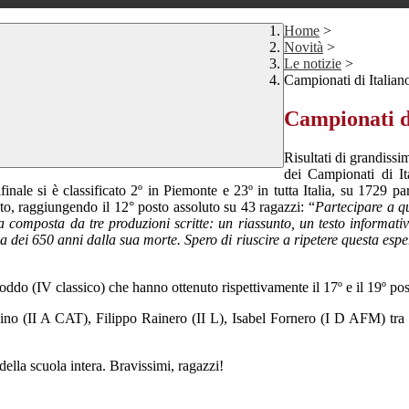
Home
>
Novità
>
Le notizie
>
Campionati di Italian
Campionati d
Risultati di grandissi
dei Campionati di It
inale si è classificato 2º in Piemonte e 23º in tutta Italia, su 1729 pa
tato, raggiungendo il 12° posto assoluto su 43 ragazzi: “
Partecipare a q
a composta da tre produzioni scritte: un riassunto, un testo informati
ei 650 anni dalla sua morte. Spero di riuscire a ripetere questa esperie
 (IV classico) che hanno ottenuto rispettivamente il 17º e il 19º posto
onino (II A CAT), Filippo Rainero (II L), Isabel Fornero (I D AFM) tra
della scuola intera. Bravissimi, ragazzi!