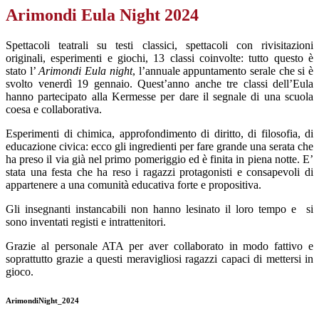
Arimondi Eula Night 2024
Spettacoli teatrali s
u
testi classici, spettacoli con rivisitazioni
originali, esperimenti e giochi, 13 classi coinvolte
:
tutto questo
è
stato l’
Arimondi Eula night
, l’annuale appuntamento serale che si è
svolto venerdì
19 gennaio.
Quest’anno anche tre classi dell’Eula
hanno partecipato alla Kermesse
per dare il segnale di una scuola
coes
a
e collaborativa.
Esperimenti di chimica, approfondimento di diritto, di filosofia, di
educazione civica
: ecco
gli ingredienti per fare grande una serata che
ha preso il via già nel primo pomeriggio ed è finita in piena notte.
E’
stata una festa che ha reso i ragazzi protagonisti e consapevoli di
appartenere a una comunità educativa forte e propositiva.
Gli insegnanti instancabili non hanno lesinato il loro tempo e
si
sono inventati registi e intrattenitori.
Grazie al personale ATA per aver collaborato in modo fattivo e
soprattutto grazie a questi meravigliosi ragazzi capaci di mettersi in
gioco.
ArimondiNight_2024