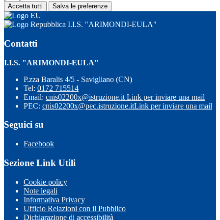
Accetta tutti
Salva le preferenze
I.I.S. "ARIMONDI-EULA"
Contatti
I.I.S. "ARIMONDI-EULA"
P.zza Baralis 4/5 - Savigliano (CN)
Tel:
0172 715514
Email:
cnis02200x@istruzione.it
Link per inviare una mail
PEC:
cnis02200x@pec.istruzione.it
Link per inviare una mail
Seguici su
Facebook
Sezione Link Utili
Cookie policy
Note legali
Informativa Privacy
Ufficio Relazioni con il Pubblico
Dichiarazione di accessibilità