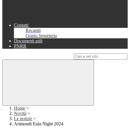
Contatti
Recapiti
Orario Segreteria
Documenti utili
PNRR
Campo di ricerca per le pagine del sito
Home
>
Novità
>
Le notizie
>
Arimondi Eula Night 2024