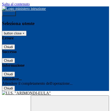
Salta al contenuto
Accedi
Seleziona utente
button close
×
Errore
Chiudi
Successo
Chiudi
Informazione
Chiudi
Attendere...
Attendere il completamento dell'operazione...
Chiudi