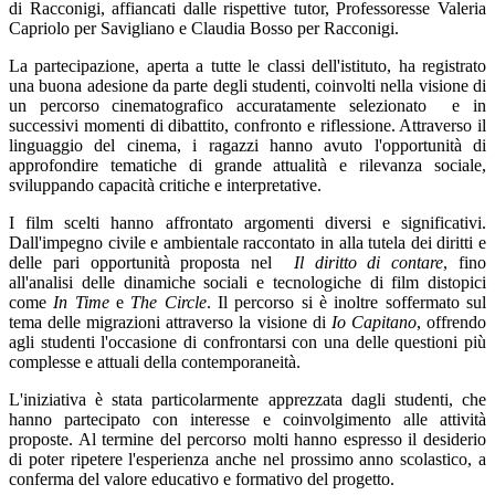
di Racconigi, affiancati dalle rispettive tutor, Professoresse Valeria
Capriolo per Savigliano e Claudia Bosso per Racconigi.
La partecipazione, aperta a tutte le classi dell'istituto, ha registrato
una buona adesione da parte degli studenti, coinvolti nella visione di
un percorso cinematografico accuratamente selezionato
e in
successivi momenti di dibattito, confronto e riflessione. Attraverso il
linguaggio del cinema, i ragazzi hanno avuto l'opportunità di
approfondire tematiche di grande attualità e rilevanza sociale,
sviluppando capacità critiche e interpretative.
I film scelti hanno affrontato argomenti diversi e significativi.
Dall'impegno civile e ambientale raccontato in alla tutela dei diritti e
delle pari opportunità proposta nel
Il diritto di contare
, fino
all'analisi delle dinamiche sociali e tecnologiche di film distopici
come
In Time
e
The Circle
. Il percorso si è inoltre soffermato sul
tema delle migrazioni attraverso la visione di
Io Capitano
, offrendo
agli studenti l'occasione di confrontarsi con una delle questioni più
complesse e attuali della contemporaneità.
L'iniziativa è stata particolarmente apprezzata dagli studenti, che
hanno partecipato con interesse e coinvolgimento alle attività
proposte. Al termine del percorso molti hanno espresso il desiderio
di poter ripetere l'esperienza anche nel prossimo anno scolastico, a
conferma del valore educativo e formativo del progetto.