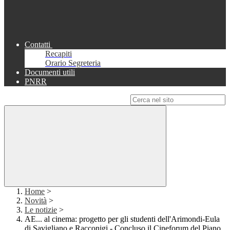
Contatti
Recapiti
Orario Segreteria
Documenti utili
PNRR
Campo di ricerca per le pagine del sito
Home
>
Novità
>
Le notizie
>
AE... al cinema: progetto per gli studenti dell'Arimondi-Eula
di Savigliano e Racconigi - Concluso il Cineforum del Piano