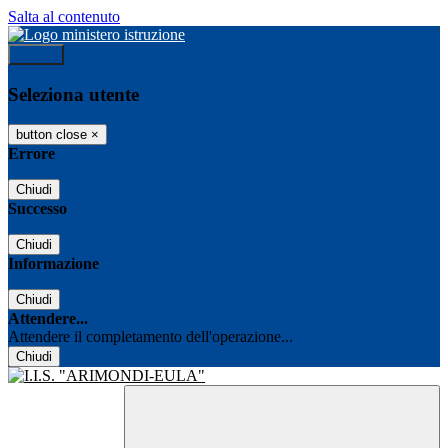
Salta al contenuto
Accedi
Seleziona utente
button close
×
Errore
Chiudi
Successo
Chiudi
Informazione
Chiudi
Attendere...
Attendere il completamento dell'operazione...
Chiudi