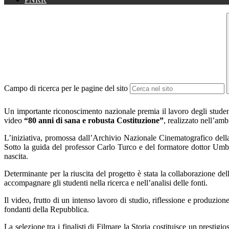
Campo di ricerca per le pagine del sito
Un importante riconoscimento nazionale premia il lavoro degli studen
video
“80 anni di sana e robusta Costituzione”
, realizzato nell’am
L’iniziativa, promossa dall’
Archivio Nazionale Cinematografico dell
Sotto la guida del professor Carlo Turco e del formatore dottor Umbe
nascita.
Determinante per la riuscita del progetto è stata la collaborazione dell
accompagnare gli studenti nella ricerca e nell’analisi delle fonti.
Il video, frutto di un intenso lavoro di studio, riflessione e produzio
fondanti della Repubblica.
La selezione tra i finalisti di Filmare la Storia costituisce un prestig