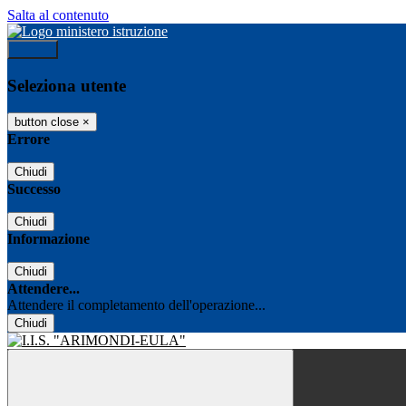
Salta al contenuto
Accedi
Seleziona utente
button close
×
Errore
Chiudi
Successo
Chiudi
Informazione
Chiudi
Attendere...
Attendere il completamento dell'operazione...
Chiudi