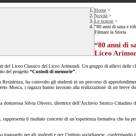
Home
>
Novità
>
Le notizie
>
“80 anni di sana e rob
Filmare la Storia
“80 anni di s
Liceo Arimond
ti del Liceo Classico del
Liceo Arimondi
. Un gruppo di allievi delle cl
bito del progetto
“Custodi di memorie”
.
a Resistenza
, ha coinvolto gli studenti in un percorso di approfondime
rto Mosca, i ragazzi hanno lavorato alla realizzazione di un breve docu
a dottoressa Silvia Olivero, direttrice dell’
Archivio Storico Cittadino d
ne, rappresenta il risultato concreto di un’esperienza formativa che ha p
ioso traguardo per gli studenti e per l’istituto saviglianese, confermando