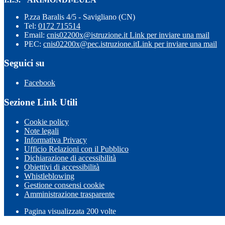
P.zza Baralis 4/5 - Savigliano (CN)
Tel:
0172 715514
Email:
cnis02200x@istruzione.it
Link per inviare una mail
PEC:
cnis02200x@pec.istruzione.it
Link per inviare una mail
Seguici su
Facebook
Sezione Link Utili
Cookie policy
Note legali
Informativa Privacy
Ufficio Relazioni con il Pubblico
Dichiarazione di accessibilità
Obiettivi di accessibilità
Whistleblowing
Gestione consensi cookie
Amministrazione trasparente
Pagina visualizzata
200
volte