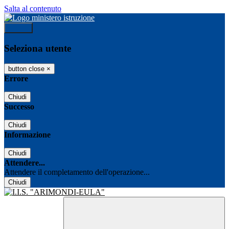
Salta al contenuto
Accedi
Seleziona utente
button close
×
Errore
Chiudi
Successo
Chiudi
Informazione
Chiudi
Attendere...
Attendere il completamento dell'operazione...
Chiudi